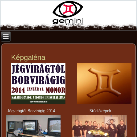
Képgaléria
Jégvirágtól Borvirágig 2014
Stúdióképek